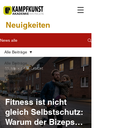
Neuigkeiten
News alle
Alle Beiträge
Alle Beiträge
11. Mai
6 Min. Lesezeit
Info´s der
Kampfkunst
Akademie
Mitglieder
News
Fitness ist nicht
gleich Selbstschutz:
Warum der Bizeps