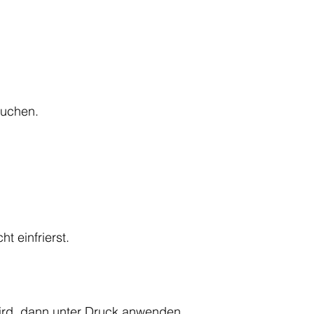
auchen.
.
t einfrierst.
wird, dann unter Druck anwenden.