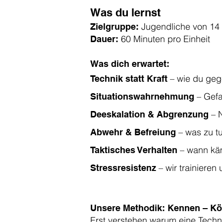
Was du lernst
Jugendliche von 14 
Zielgruppe:
60 Minuten pro Einheit
Dauer:
Was dich erwartet:
– wie du geg
Technik statt Kraft
– Gefa
Situationswahrnehmung
– N
Deeskalation & Abgrenzung
– was zu tu
Abwehr & Befreiung
– wann käm
Taktisches Verhalten
– wir trainieren
Stressresistenz
Unsere Methodik: Kennen – Kö
Erst verstehen warum eine Techni