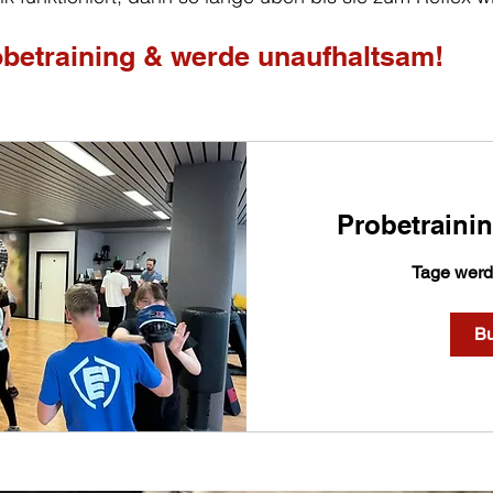
robetraining & werde unaufhaltsam!
Probetraini
Tage werde
B