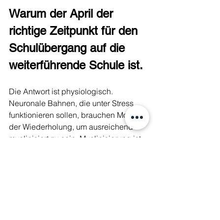
Warum der April der 
richtige Zeitpunkt für den 
Schulübergang auf die 
weiterführende Schule ist.
Die Antwort ist physiologisch. 
Neuronale Bahnen, die unter Stress 
funktionieren sollen, brauchen Monate 
der Wiederholung, um ausreichend 
myelinisiert zu sein. Myelinisierung ist 
der Prozess, bei dem Nervenfasern mit 
einer isolierenden Schicht umhüllt 
werden, die die Signalübertragung 
beschleunigt. Je öfter eine Bahn 
aktiviert wird, desto dicker die 
Myelinschicht, desto schneller die 