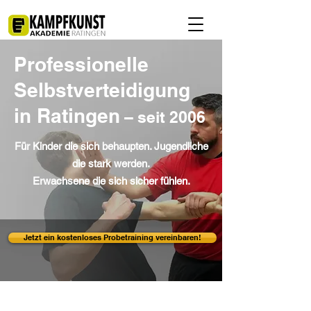
Professionelle
Selbstverteidigung
in Ratingen
– seit 2006
Für Kinder die sich behaupten. Jugendliche
die stark werden.
Erwachsene die sich sicher fühlen.
Jetzt ein kostenloses Probetraining vereinbaren!