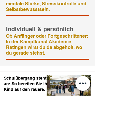
mentale Stärke, Stresskontrolle und
Selbstbewusstsein.
Individuell & persönlich
Ob Anfänger oder Fortgeschrittener:
In der Kampfkunst Akademie
Ratingen wirst du da abgeholt, wo
du gerade stehst.
Schulübergang steht
an: So bereiten Sie Ihr
Kind auf den raueren
Ton der
4. Juni
4 Min. Lesezeit
weiterführenden
Schule vor